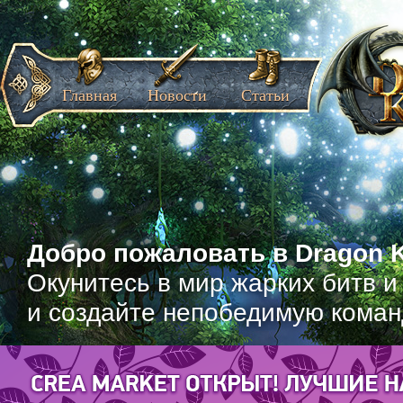
Главная
Новости
Статьи
Добро пожаловать в Dragon K
Окунитесь в мир жарких битв и
и создайте непобедимую коман