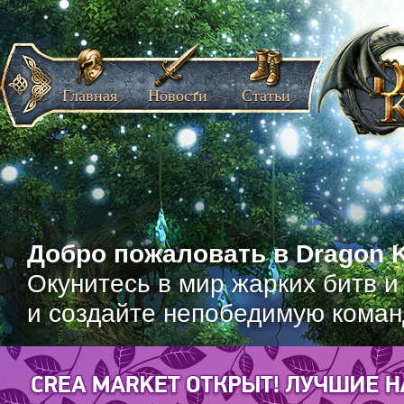
Главная
Новости
Статьи
Добро пожаловать в Dragon K
Окунитесь в мир жарких битв и
и создайте непобедимую коман