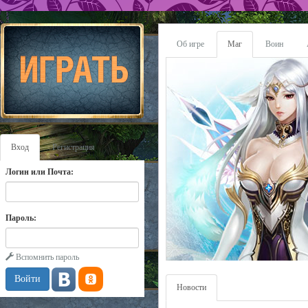
Об игре
Маг
Воин
Вход
Регистрация
Логин или Почта:
Пароль:
Вспомнить пароль
Новости