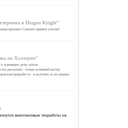
ечеринка в Dragon Knight”
нными призами! Спешите принять участие!
зка на Хэллоуин"
 и леденящих душу сказок.
вот рассказать - только истинный мастер.
роиллюстрируйте ее - и получите за это ценные
ы
ачнутся внеплановые техработы на