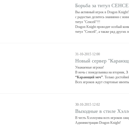
Борьба за титул СЕНС
Вы активный игрок в Dragon Knight?
с радостью делитесь знаниями с нов
титул "Сенсей"!!!
Dragon Knight проводит особый конк
титул "Сенсей", а также ряд других
31-10-2015 12:00
Новый сервер "Карающ
Уважаемые игроки!
В ночь с понедельника на вторник,
3
“Карающий меч”
. Только достойн
Всех игроков ждут стартовые ивенты
30-10-2015 12:02
Выходные в стиле Хэлл
В честь Хэллоуина всех игроков ож
Администрации Dragon Knight!