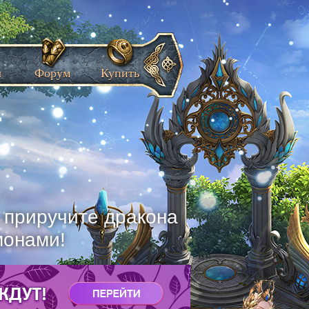
ы
Форум
Купить
, приручите дракона
монами!