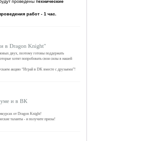
будут проведены
технические
оведения работ - 1 час.
и в Dragon Knight"
новых двух, поэтому готовы поддержать
оторые хотят попробовать свои силы в нашей
ускаем акцию “Играй в DK вместе с друзьями”!
уме и в ВК
нкурсах от Dragon Knight!
еские таланты - и получите призы!