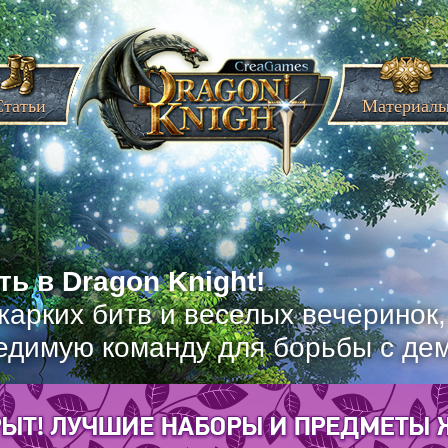
Статьи
Материал
ь в Dragon Knight!
жарких битв и веселых вечеринок
едимую команду для борьбы с де