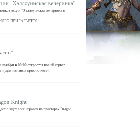
ции "Хэллоуинская вечеринка"
тников акции "Хэллоуинская вечеринка в
! ВИДЕО ПРИЛАГАЕТСЯ!
агии"
0 ноября в 00:00
откроется новый сервер
и и удивительных приключений!
gon Knight
делю ждет всех игроков на просторах Dragon