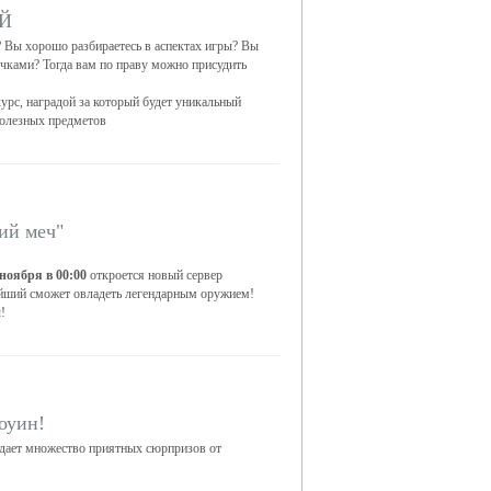
ЕЙ
 Вы хорошо разбираетесь в аспектах игры? Вы
ичками? Тогда вам по праву можно присудить
урс, наградой за который будет уникальный
 полезных предметов
ий меч"
 ноября в 00:00
откроется новый сервер
ейший сможет овладеть легендарным оружием!
!
оуин!
идает множество приятных сюрпризов от