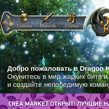
Главная
Новости
Статьи
Добро пожаловать в Dragon K
Окунитесь в мир жарких битв и
и создайте непобедимую коман