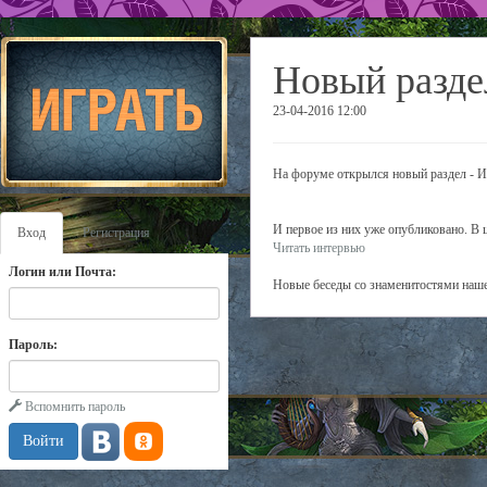
Новый разде
23-04-2016 12:00
На форуме открылся новый раздел - 
И первое из них уже опубликовано. В 
Вход
Регистрация
Читать интервью
Логин или Почта:
Новые беседы со знаменитостями наше
Пароль:
Вспомнить пароль