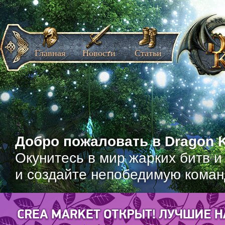
Главная
Новости
Статьи
Добро пожаловать в Dragon K
Окунитесь в мир жарких битв и
и создайте непобедимую коман