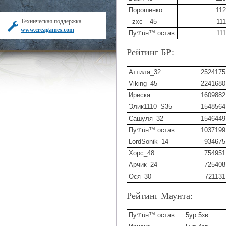
Порошенко
112
Техническая поддержка
_zxc__45
111
www.creagames.com
Пуፐüн™ остав
111
Рейтинг БР:
Аттила_32
2524175
Viking_45
2241680
Ириска
1609882
Элик1110_S35
1548564
Сашуля_32
1546449
Пуፐüн™ остав
1037199
LordSonik_14
934675
Хорс_48
754951
Арчик_24
725408
Ося_30
721131
Рейтинг Маунта:
Пуፐüн™ остав
5ур 5зв