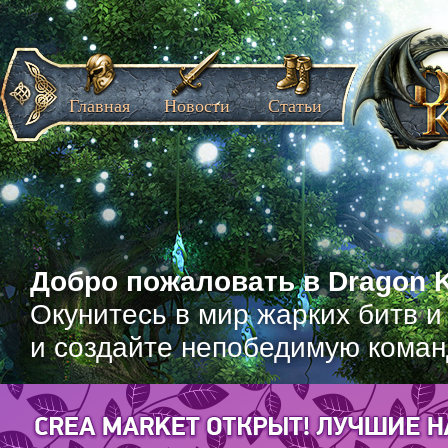
Главная
Новости
Статьи
Добро пожаловать в Dragon K
Окунитесь в мир жарких битв и
и создайте непобедимую коман