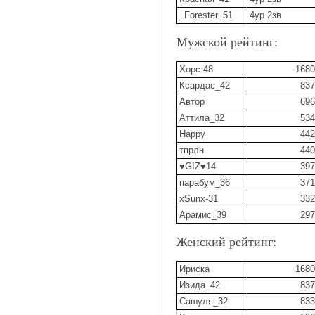
_Forester_51
4ур 2зв
Мужской рейтинг:
Хорс 48
1680
Ксардас_42
837
Автор
696
Аттила_32
534
Happy
442
тпрлн
440
♥GIZ♥14
397
парабум_36
371
xSunx-31
332
Арамис_39
297
Женский рейтинг:
Ириска
1680
Изида_42
837
Сашуля_32
833