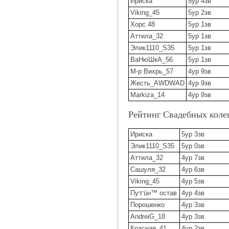
Ириска
5ур 4зв
Viking_45
5ур 2зв
Хорс 48
5ур 1зв
Аттила_32
5ур 1зв
Элик1110_S35
5ур 1зв
ВаНюШкА_56
5ур 1зв
М-р Вихрь_57
4ур 9зв
Жесть_AWDWAD
4ур 9зв
Markiza_14
4ур 9зв
Рейтинг Свадебных коле
Ириска
5ур 3зв
Элик1110_S35
5ур 0зв
Аттила_32
4ур 7зв
Сашуля_32
4ур 6зв
Viking_45
4ур 5зв
Пуፐüн™ остав
4ур 4зв
Порошенко
4ур 3зв
AndreiG_18
4ур 3зв
Красная_41
4ур 2зв