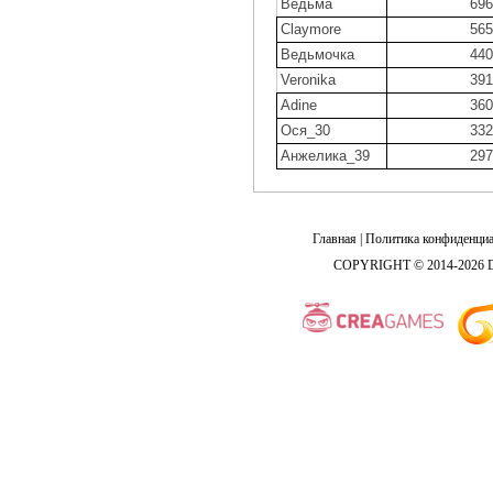
Ведьма
696
Claymore
565
Ведьмочка
440
Veronika
391
Adine
360
Ося_30
332
Анжелика_39
297
Главная
|
Политика конфиденциа
COPYRIGHT © 2014-2026