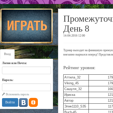
Промежуточн
День 8
14-04-2016 12:00
Турнир выходит на финишную прямую, в
Вход
Регистрация
внезапно вырвался вперед! Представля
Логин или Почта:
Рейтинг уровня:
Аттила_32
179
Пароль:
Viking_45
179
Сашуля_32
166
Вспомнить пароль
Ириска
121
Автор
121
Элик1110_S35
117
Buch-45
113