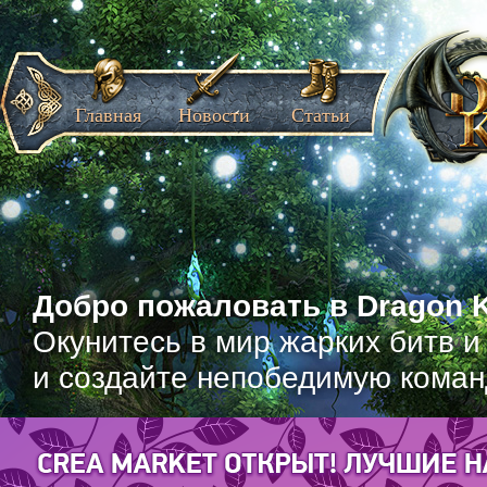
Главная
Новости
Статьи
Добро пожаловать в Dragon K
Окунитесь в мир жарких битв и
и создайте непобедимую коман