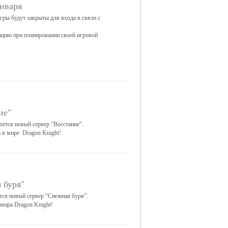
января
гры будут закрыты для входа в связи с
цию при планировании своей игровой
ие"
оется новый сервер “Восстание”.
а в мире Dragon Knight!
 буря"
ется новый сервер “Снежная буря”.
 мира Dragon Knight!