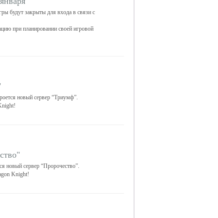
 января
гры будут закрыты для входа в связи с
цию при планировании своей игровой
"
кроется новый сервер “Триумф”.
night!
ство"
тся новый сервер “Пророчество”.
gon Knight!