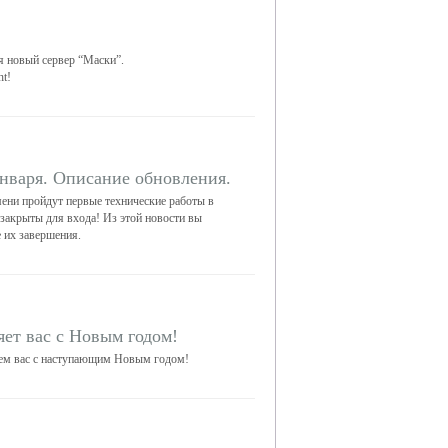
ся новый сервер “Маски”.
t!
января. Описание обновления.
мени пройдут первые технические работы в
 закрыты для входа! Из этой новости вы
е их завершения.
яет вас с Новым годом!
яем вас с наступающим Новым годом!