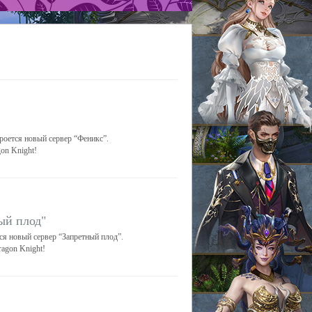
кроется новый сервер “Феникс”.
on Knight!
ый плод"
тся новый сервер “Запретный плод”.
agon Knight!