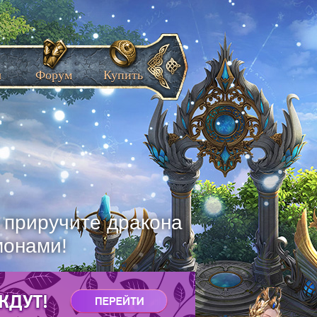
ы
Форум
Купить
, приручите дракона
монами!