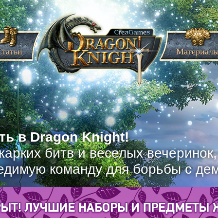
Статьи
Материал
ь в Dragon Knight!
жарких битв и веселых вечеринок
едимую команду для борьбы с де