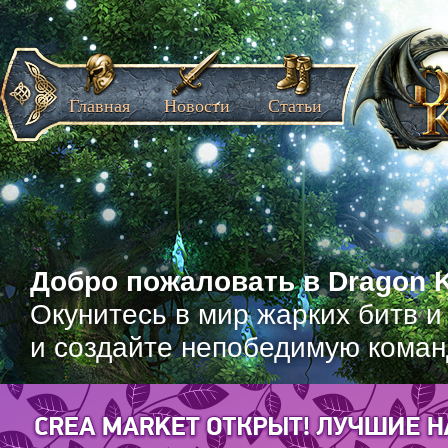
Главная
Новости
Статьи
Добро пожаловать в Dragon K
Окунитесь в мир жарких битв и
и создайте непобедимую коман