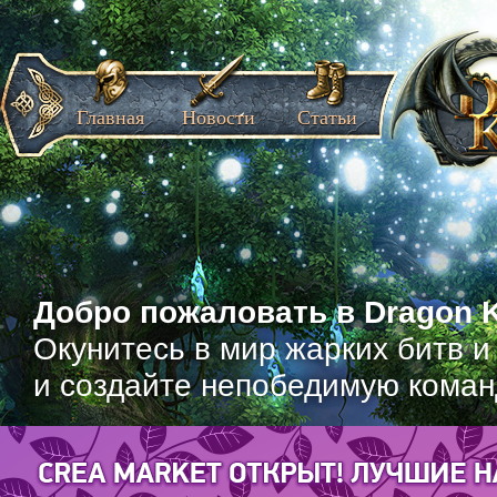
Главная
Новости
Статьи
Добро пожаловать в Dragon K
Окунитесь в мир жарких битв и
и создайте непобедимую коман