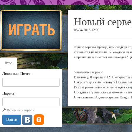
Новый серве
06-04-2016 12:00
Лучше горькая правда, чем сладкая ло
становится не важным. У каждого из н
а правильный ли ответ они находят? Г
Вход
Регистрация
Уважаемые игроки!
Логин или Почта:
В пятницу 8 апреля в 12:00 откроется
Откройте для себя истину в Dragon Kn
Всех игроков нового сервера ждут
ста
Обсудить эту новость вы можете
на н
Пароль:
С уважением, Администрация Dragon 
Вспомнить пароль