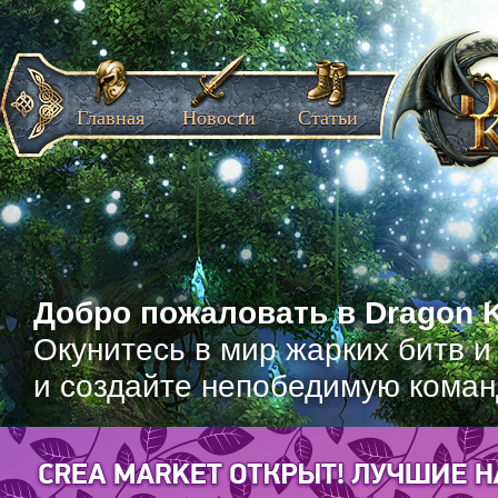
Главная
Новости
Статьи
Добро пожаловать в Dragon K
Окунитесь в мир жарких битв и
и создайте непобедимую коман