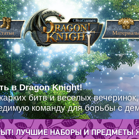
Статьи
Материал
ь в Dragon Knight!
жарких битв и веселых вечеринок
едимую команду для борьбы с де