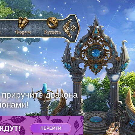
ы
Форум
Купить
, приручите дракона
монами!