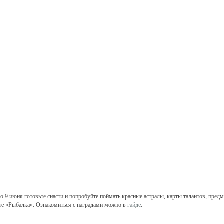
по 9 июня готовьте снасти и попробуйте поймать красные астралы, карты талантов, пре
те «Рыбалка». Ознакомиться с наградами можно в
гайде
.