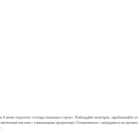
по 6 июня откроется «Алтарь отважного героя». Побеждайте монстров, зарабатывайте о
 ивентовый магазин с уникальными предметами. Ознакомиться с наградами и ассортиме
е
.