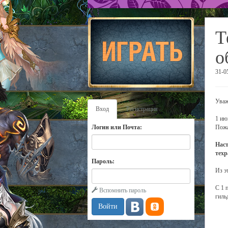
Т
о
31-0
Уваж
Вход
Регистрация
1 ию
Логин или Почта:
Пожа
Наст
техр
Пароль:
Из э
С 1 
Вспомнить пароль
гиль