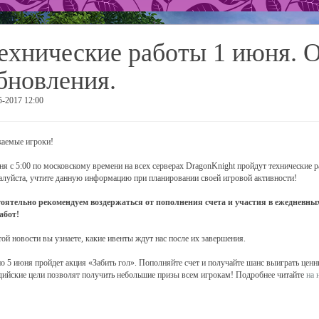
ехнические работы 1 июня. 
бновления.
5-2017 12:00
аемые игроки!
ня с 5:00 по московскому времени на всех серверах DragonKnight пройдут технические р
луйста, учтите данную информацию при планировании своей игровой активности!
оятельно рекомендуем воздержаться от пополнения счета и участия в ежедневных
абот!
той новости вы узнаете, какие ивенты ждут нас после их завершения.
по 5 июня пройдет акция «Забить гол». Пополняйте счет и получайте шанс выиграть ценн
дийские цели позволят получить небольшие призы всем игрокам! Подробнее читайте
на 