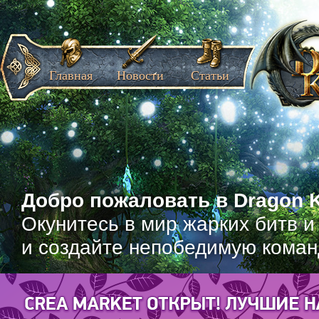
Главная
Новости
Статьи
Добро пожаловать в Dragon K
Окунитесь в мир жарких битв и
и создайте непобедимую коман