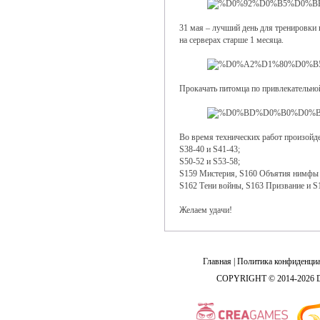
31 мая – лучший день для тренировки 
на серверах старше 1 месяца.
Прокачать питомца по привлекательно
Во время технических работ произойде
S38-40 и S41-43;
S50-52 и S53-58;
S159 Мистерия, S160 Объятия нимфы 
S162 Тени войны, S163 Призвание и S
Желаем удачи!
Главная
|
Политика конфиденциа
COPYRIGHT © 2014-2026