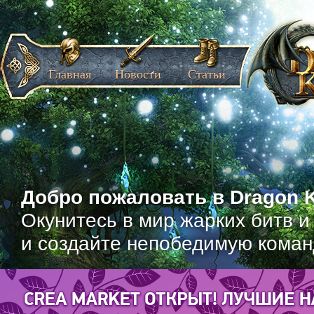
Главная
Новости
Статьи
Добро пожаловать в Dragon K
Окунитесь в мир жарких битв и
и создайте непобедимую коман