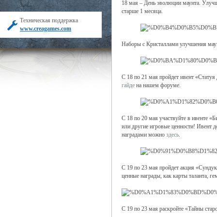
18 мая – День эволюции маунта. Улучш
старше 1 месяца.
Техническая поддержка
www.creagames.com
Наборы с Кристаллами улучшения маун
С 18 по 21 мая пройдет ивент «Статуя 
гайде
на нашем форуме.
С 18 по 20 мая участвуйте в ивенте «
или другие игровые ценности! Ивент д
наградами можно
здесь
.
С 19 по 23 мая пройдет акция «Сундук
ценные награды, как карты таланта, г
С 19 по 23 мая раскройте «Тайны ста