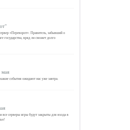
от"
 сервер «Переворот». Правитель, забывший о
лаге государства, вряд ли сможет долго
 мая
 какие события ожидают нас уже завтра.
мая
и все серверы игры будут закрыты для входа в
бот!