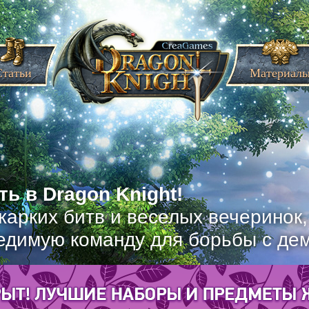
Статьи
Материал
ь в Dragon Knight!
жарких битв и веселых вечеринок
едимую команду для борьбы с де