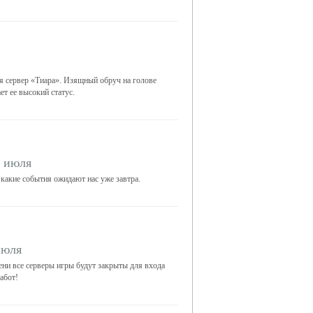
я сервер «Тиара». Изящный обруч на голове
ет ее высокий статус.
2 июля
 какие события ожидают нас уже завтра.
июля
ни все серверы игры будут закрыты для входа
абот!