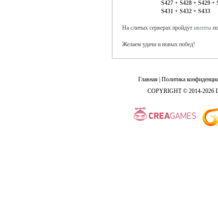
S427 + S428 + S429 + 
S431 + S432 + S433
На слитых серверах пройдут
ивенты
по
Желаем удачи и новых побед!
Главная
|
Политика конфиденциа
COPYRIGHT © 2014-2026