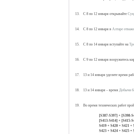
13. С 8 по 12 января открывайте
Сун
14. С 8 по 12 января в
Алтаре отважн
15. С 8 по 14 января вступайте на
Тр
16. С 9 по 12 января вооружитесь ки
17. 13 и 14 января уделите время ра
18. 13 и 14 января – время
Добычи б
19. Во время технических работ прой
[S387-S397] + [S398-S
[S413-S414] + [S415-S
S419 + S420 + S421 + 
S423 + S424 + S425 + 