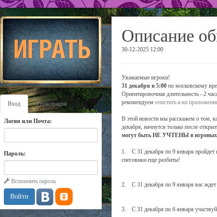
Описание об
30-12-2025 12:00
Уважаемые игроки!
31 декабря в 5:00
по московскому врем
Ориентировочная длительность - 2 час
рекомендуем
очистить кэш приложени
Вход
Регистрация
В этой новости мы расскажем о том, к
Логин или Почта:
декабря, начнутся только после открыт
могут быть НЕ УЧТЕНЫ в игровых с
1. С 31 декабря по 9 января пройдет
Пароль:
снеговики еще разбиты!
Вспомнить пароль
2. С 31 декабря по 9 января вас жде
3. С 31 декабря по 6 января участву