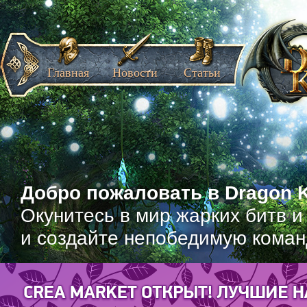
Главная
Новости
Статьи
Добро пожаловать в Dragon K
Окунитесь в мир жарких битв и
и создайте непобедимую коман