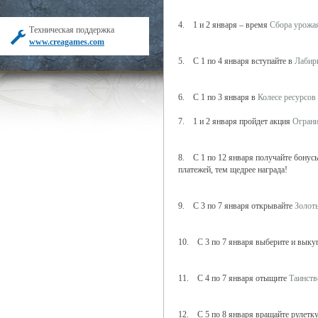
4. 1 и 2 января – время
Сбора урожа
Техническая поддержка
www.creagames.com
5. С 1 по 4 января вступайте в
Лабир
6. С 1 по 3 января в
Колесе ресурсов
7. 1 и 2 января пройдет акция
Ограни
8. С 1 по 12 января получайте бонусы
платежей, тем щедрее награда!
9. С 3 по 7 января открывайте
Золот
10. С 3 по 7 января выберите и выку
11. С 4 по 7 января отыщите
Таинств
12. С 5 по 8 января вращайте рулетк