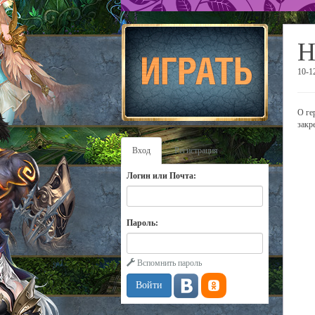
Н
10-1
О ге
закр
Вход
Регистрация
Логин или Почта:
Пароль:
Вспомнить пароль