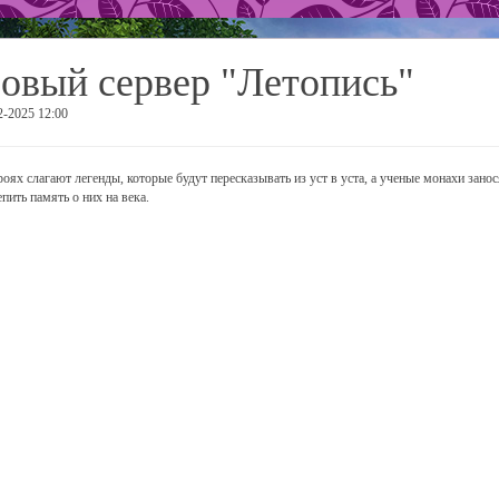
овый сервер "Летопись"
2-2025 12:00
роях слагают легенды, которые будут пересказывать из уст в уста, а ученые монахи зано
епить память о них на века.