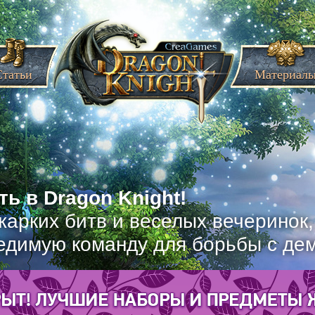
Статьи
Материал
ь в Dragon Knight!
жарких битв и веселых вечеринок
едимую команду для борьбы с де