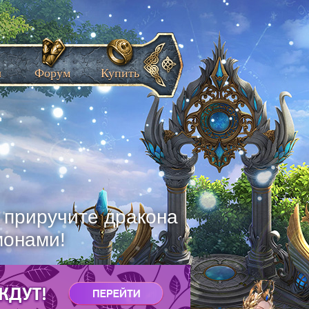
ы
Форум
Купить
, приручите дракона
монами!