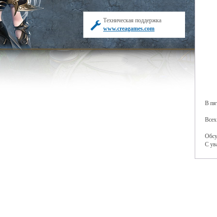
Техническая поддержка
www.creagames.com
В пя
Всех
Обсу
С ув