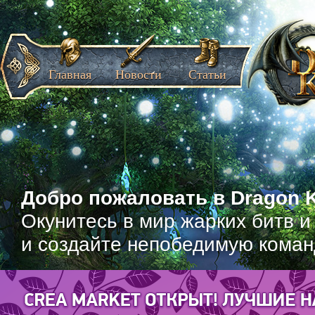
Главная
Новости
Статьи
Добро пожаловать в Dragon K
Окунитесь в мир жарких битв и
и создайте непобедимую коман