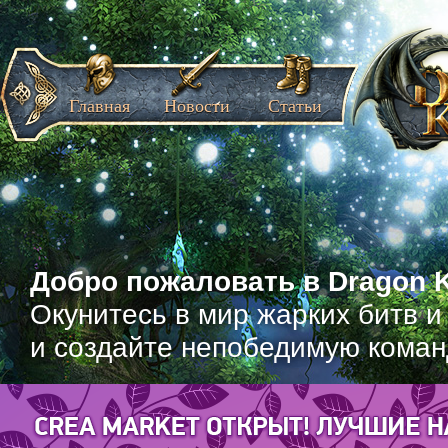
Главная
Новости
Статьи
Добро пожаловать в Dragon K
Окунитесь в мир жарких битв и
и создайте непобедимую коман