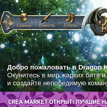
Главная
Новости
Статьи
Добро пожаловать в Dragon K
Окунитесь в мир жарких битв и
и создайте непобедимую коман