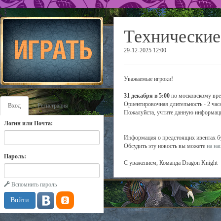
Технические
29-12-2025 12:00
Уважаемые игроки!
31 декабря в 5:00
по московскому вре
Ориентировочная длительность - 2 часа
Вход
Регистрация
Пожалуйста, учтите данную информаци
Логин или Почта:
Информация о предстоящих ивентах буд
Обсудить эту новость вы можете
на н
Пароль:
С уважением, Команда Dragon Knight
Вспомнить пароль