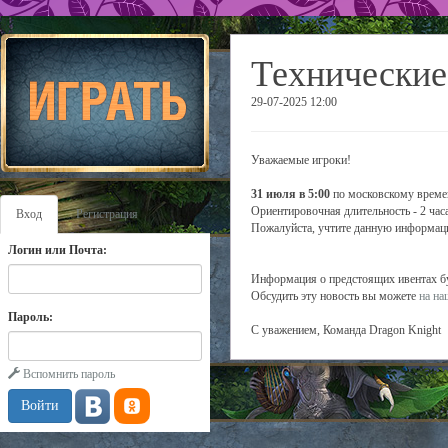
Технические
29-07-2025 12:00
Уважаемые игроки!
31 июля в 5:00
по московскому времен
Ориентировочная длительность - 2 часа
Вход
Регистрация
Пожалуйста, учтите данную информаци
Логин или Почта:
Информация о предстоящих ивентах буд
Обсудить эту новость вы можете
на н
Пароль:
С уважением, Команда Dragon Knight
Вспомнить пароль