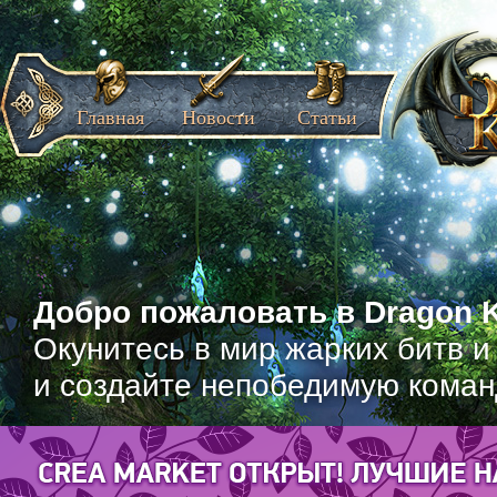
Главная
Новости
Статьи
Добро пожаловать в Dragon K
Окунитесь в мир жарких битв и
и создайте непобедимую коман