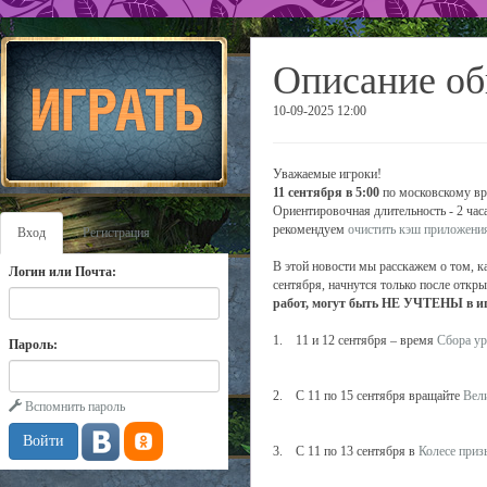
Описание об
10-09-2025 12:00
Уважаемые игроки!
11 сентября в 5:00
по московскому вре
Ориентировочная длительность - 2 час
рекомендуем
очистить кэш приложени
Вход
Регистрация
В этой новости мы расскажем о том, к
Логин или Почта:
сентября, начнутся только после откры
работ, могут быть НЕ УЧТЕНЫ в иг
1. 11 и 12 сентября – время
Сбора у
Пароль:
2. С 11 по 15 сентября вращайте
Вел
Вспомнить пароль
3. С 11 по 13 сентября в
Колесе приз