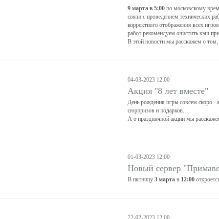
9 марта в 5:00
по московскому време
связи с проведением технических раб
корректного отображения всех игро
работ рекомендуем очистить кэш пр
В этой новости мы расскажем о том,
04-03-2023 12:00
Акция "8 лет вместе"
День рождения игры совсем скоро - а
сюрпризов и подарков.
А о праздничной акции мы расскаже
01-03-2023 12:00
Новый сервер "Примаве
В пятницу
3 марта
в
12:00
откроетс
22-02-2023 12:00