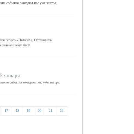
акие события ожидают нас уже завтра.
тся сервер
«Лавина»
. Остановить
о сильнейшему магу.
2 января
 какие события ожидают нас уже завтра.
17
18
19
20
21
22