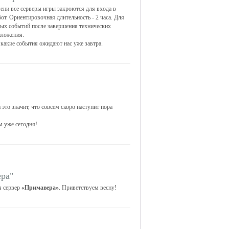
ни все серверы игры закроются для входа в
от. Ориентировочная длительность - 2 часа. Для
вых событий после завершения технических
иложения.
 какие события ожидают нас уже завтра.
 это значит, что совсем скоро наступит пора
м уже сегодня!
ра"
я сервер
«Примавера»
. Приветствуем весну!