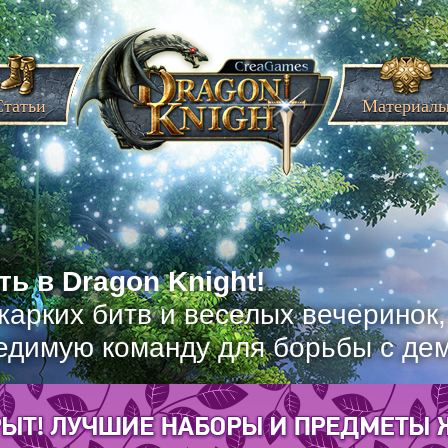
Статьи
Материал
ь в Dragon Knight!
жарких битв и веселых вечеринок
едимую команду для борьбы с де