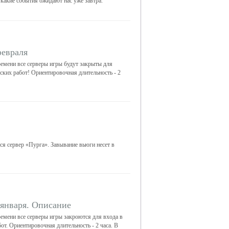
 какие события ожидают нас уже завтра.
февраля
емени все серверы игры будут закрыты для
еских работ! Ориентировочная длительность - 2
ся сервер «Пурга». Завывание вьюги несет в
 января. Описание
емени все серверы игры закроются для входа в
от. Ориентировочная длительность - 2 часа. В