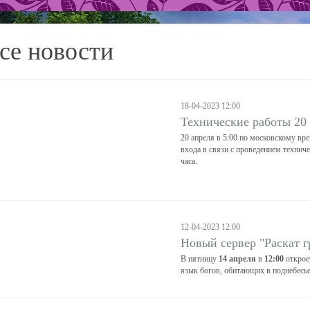
се новости
18-04-2023 12:00
Технические работы 20
20 апреля в 5:00 по московскому вр
входа в связи с проведением технич
часа.
12-04-2023 12:00
Новый сервер "Раскат г
В пятницу
14 апреля
в
12:00
открое
язык богов, обитающих в поднебесье