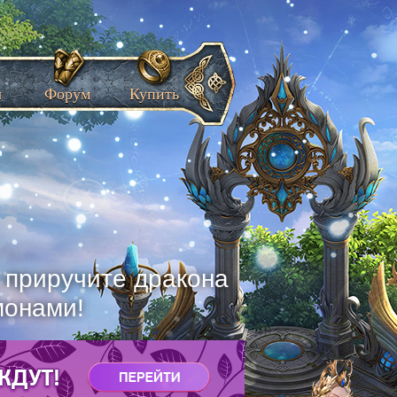
ы
Форум
Купить
, приручите дракона
монами!