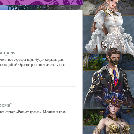
 апреля
емени все серверы игры будут закрыты для
еских работ! Ориентировочная длительность - 2
рома"
тся сервер
«Раскат грома»
. Молния и гром -
.