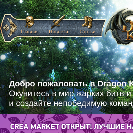
Главная
Новости
Статьи
Добро пожаловать в Dragon K
Окунитесь в мир жарких битв и
и создайте непобедимую коман