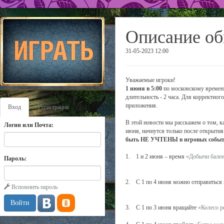
Описание об
31-05-2023 12:00
Уважаемые игроки!
1 июня в 5:00
по московскому времени
длительность - 2 часа. Для корректно
приложения.
Вход
Регистрация
В этой новости мы расскажем о том, к
Логин или Почта:
июня, начнутся только после открытия
быть НЕ УЧТЕНЫ в игровых события
1. 1 и 2 июня – время
«Добычи бале
Пароль:
2. С 1 по 4 июня можно отправиться
Вспомнить пароль
3. С 1 по 3 июня вращайте
«Колесо р