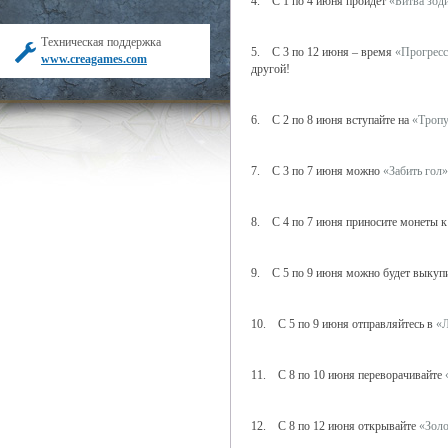
4. С 1 по 4 июня пройдет
«Битва зод
Техническая поддержка
5. С 3 по 12 июня – время
«Прогресс
www.creagames.com
другой!
6. С 2 по 8 июня вступайте на
«Тропу
7. С 3 по 7 июня можно
«Забить гол»
8. С 4 по 7 июня приносите монеты 
9. С 5 по 9 июня можно будет выкуп
10. С 5 по 9 июня отправляйтесь в
«Л
11. С 8 по 10 июня переворачивайте
12. С 8 по 12 июня открывайте
«Золо