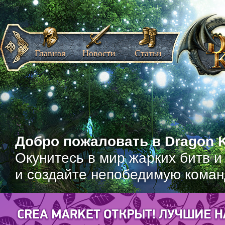
Главная
Новости
Статьи
Добро пожаловать в Dragon K
Окунитесь в мир жарких битв и
и создайте непобедимую коман