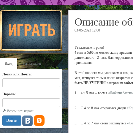
Описание об
03-05-2023 12:00
Уважаемые игроки!
4 мая в 5:00
по московскому времени в
длительность - 2 часа. Для корректно
приложения.
Вход
Регистрация
В этой новости мы расскажем о том, к
Логин или Почта:
мая, начнутся только после открытия с
быть НЕ УЧТЕНЫ в игровых события
1. 4 и 5 мая – время
«Добычи балено
Пароль:
2. С 4 по 8 мая откроются двери
«Ко
Вспомнить пароль
3. С 4 по 7 мая стоит заглянуть в
«Со