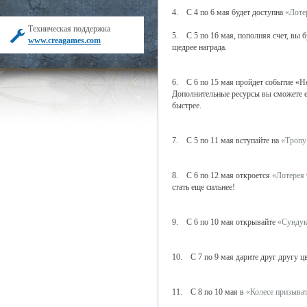
4. С 4 по 6 мая будет доступна
«Лоте
Техническая поддержка
5. С 5 по 16 мая, пополняя счет, вы 
www.creagames.com
щедрее награда.
6. С 6 по 15 мая пройдет событие «Н
Дополнительные ресурсы вы сможете 
быстрее.
7. С 5 по 11 мая вступайте на
«Тропу
8. С 6 по 12 мая откроется
«Лотерея 
стать еще сильнее!
9. С 6 по 10 мая открывайте
«Сундук
10. С 7 по 9 мая дарите друг другу ц
11. С 8 по 10 мая в
«Колесе призыва