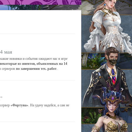
4 мая
 какие новинки и события ожидают нас в игре
некоторые из ивентов, объявленных на 14
я серверов
по завершении тех. работ
.
"
 сервер
«Фортуна»
. На удачу надейся, а сам не