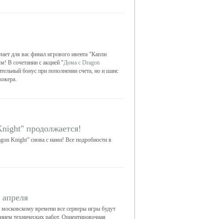
елает для вас финал игрового ивента "Капли
м! В сочетании с акцией "
Дома с Dragon
ительный бонус при пополнении счета, но и шанс
окера.
night" продолжается!
gon Knight” снова с нами! Все подробности в
 апреля
 московскому времени все серверы игры будут
ением технических работ. Ориентировочная