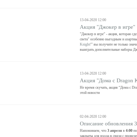
13-04-2020 12:00
Акция "Джокер в игре"
"Джокер в игре" - акция, которая сд
света" особенно выгодным и азартны
Knight!
" вы получите не только знач
выиграть дополнительные наборы Дж
13-04-2020 12:00
Акция "Дома с Dragon K
Не время скучать, акция “Дома с Dra
этой новости
02-04-2020 12:00
Описание обновления 3
Напоминаем, что
3 апреля
в
4:00
по
закрыты для входа в связи с провед