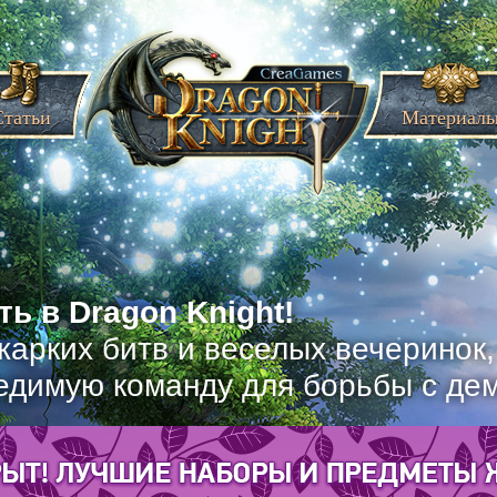
Статьи
Материал
ь в Dragon Knight!
жарких битв и веселых вечеринок
едимую команду для борьбы с де