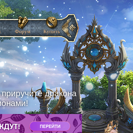
ы
Форум
Купить
, приручите дракона
монами!