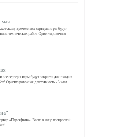
 мая
сковскому времени все серверы игры будут
ением технических работ. Ориентировочная
мая
 все серверы игры будут закрыты для входа в
от! Ориентировочная длительность - 3 часа.
на"
сервер
«Персефона»
. Весна в лице прекрасной
оев!