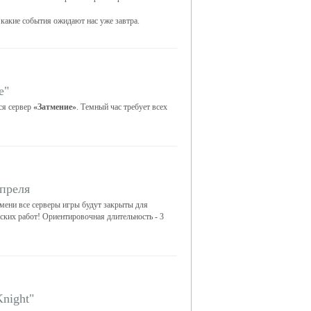
 какие события ожидают нас уже завтра.
е"
ся сервер
«Затмение»
. Темный час требует всех
апреля
мени все серверы игры будут закрыты для
еских работ! Ориентировочная длительность - 3
night"