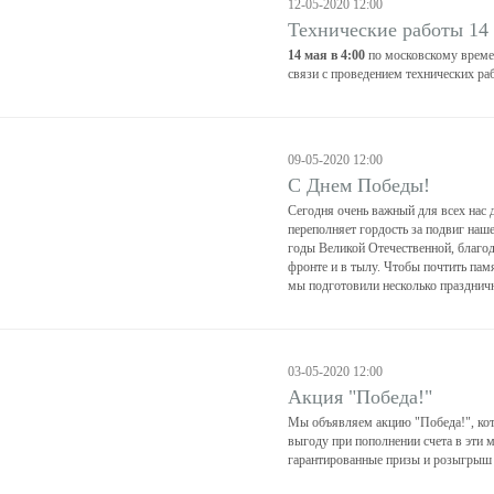
12-05-2020 12:00
Технические работы 14
14 мая в 4:00
по московскому времен
связи с проведением технических раб
09-05-2020 12:00
С Днем Победы!
Сегодня очень важный для всех нас 
переполняет гордость за подвиг наше
годы Великой Отечественной, благод
фронте и в тылу. Чтобы почтить пам
мы подготовили несколько празднич
03-05-2020 12:00
Акция "Победа!"
Мы объявляем акцию "Победа!", ко
выгоду при пополнении счета в эти 
гарантированные призы и розыгрыш 