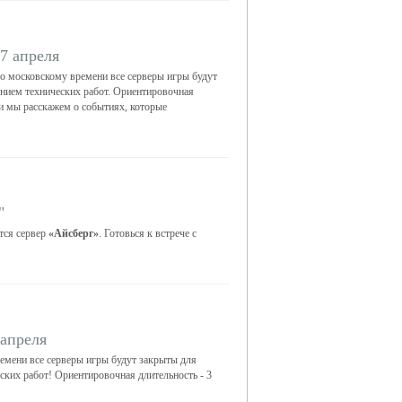
7 апреля
о московскому времени все серверы игры будут
ением технических работ. Ориентировочная
ти мы расскажем о событиях, которые
"
тся сервер
«Айсберг»
. Готовься к встрече с
 апреля
емени все серверы игры будут закрыты для
еских работ! Ориентировочная длительность - 3