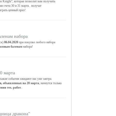
 Knight”, которая позволит вам получить
и счета 30 и 31 марта. получат
грать ценный приз!
аленам набора
ск)
06.04.2020
при покупке любого набора
базовым баленам
набора!
0 марта
 какие события ожидают нас уже завтра.
в, объявленных на 20 марта
, начнутся только
ении тех. работ
.
щница дракона"