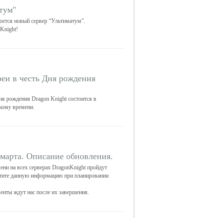
тум"
роется новый сервер “Ультиматум”.
Knight!
еи в честь Дня рождения
я рождения Dragon Knight состоится в
скому времени.
 марта. Описание обновления.
мени на всех серверах DragonKnight пройдут
чтите данную информацию при планировании
венты ждут нас после их завершения.