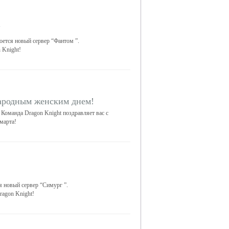
"
роется новый сервер “Фантом ”.
 Knight!
ародным женским днем!
Команда Dragon Knight поздравляет вас с
 марта!
я новый сервер “Симург ”.
ragon Knight!