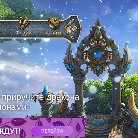
ы
Форум
Купить
, приручите дракона
монами!