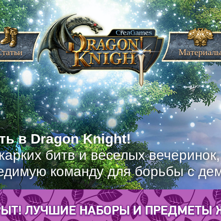
Статьи
Материал
ь в Dragon Knight!
жарких битв и веселых вечеринок
едимую команду для борьбы с де