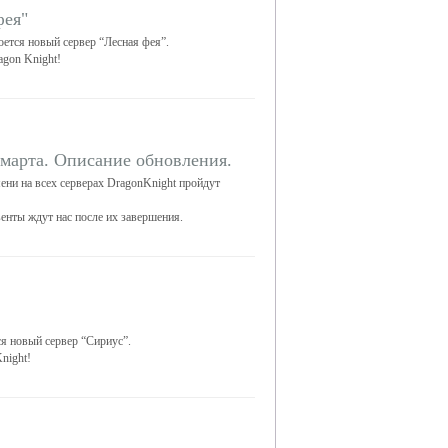
фея"
оется новый сервер “Лесная фея”.
agon Knight!
 марта. Описание обновления.
мени на всех серверах DragonKnight пройдут
венты ждут нас после их завершения.
ся новый сервер “Сириус”.
night!