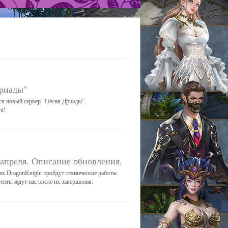
риады"
тся новый сервер “Песня Дриады”.
t!
 апреля. Описание обновления.
рах DragonKnight пройдут технические работы.
венты ждут нас после их завершения.