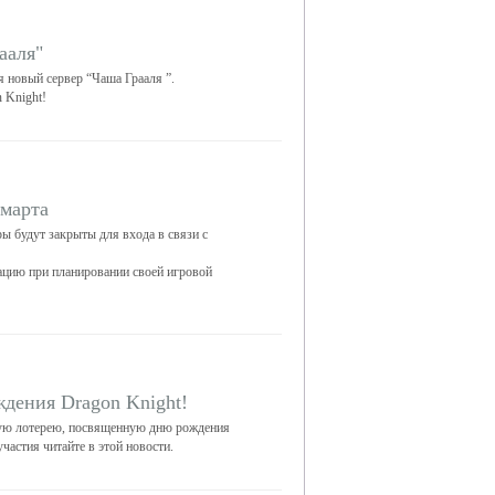
ааля"
я новый сервер “Чаша Грааля ”.
 Knight!
 марта
ры будут закрыты для входа в связи с
цию при планировании своей игровой
ждения Dragon Knight!
ую лотерею, посвященную дню рождения
частия читайте в этой новости.