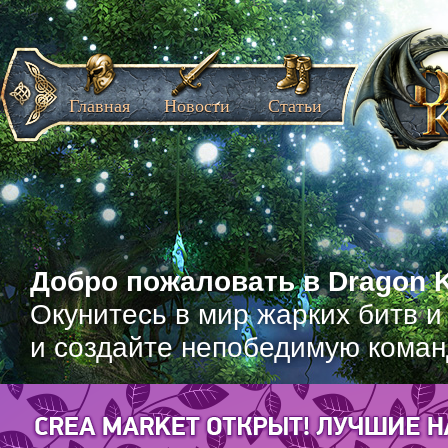
Главная
Новости
Статьи
Добро пожаловать в Dragon K
Окунитесь в мир жарких битв и
и создайте непобедимую коман