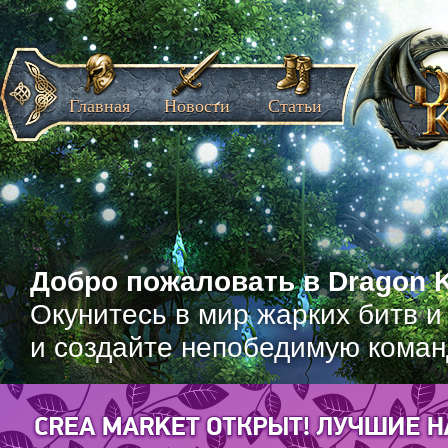
Главная
Новости
Статьи
Добро пожаловать в Dragon K
Окунитесь в мир жарких битв и
и создайте непобедимую коман