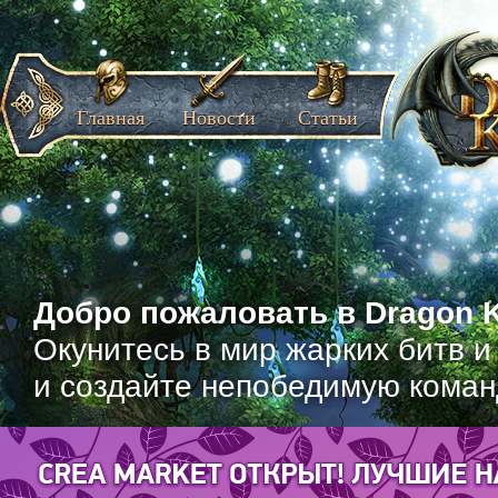
Главная
Новости
Статьи
Добро пожаловать в Dragon K
Окунитесь в мир жарких битв и
и создайте непобедимую коман