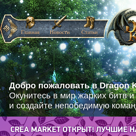
Главная
Новости
Статьи
Добро пожаловать в Dragon K
Окунитесь в мир жарких битв и
и создайте непобедимую коман