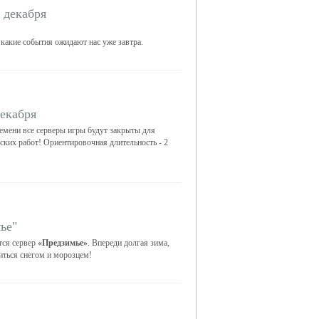
 декабря
 какие события ожидают нас уже завтра.
екабря
емени все серверы игры будут закрыты для
еских работ! Ориентировочная длительность - 2
ье"
тся сервер
«Предзимье»
. Впереди долгая зима,
диться снегом и морозцем!