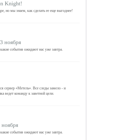
n Knight!
ре, но мы знаем, как сделать ее еще выгоднее!
3 ноября
 какие события ожидают нас уже завтра.
ся сервер «Метель». Все следы замело - и
ка ведет команду к заветной цели.
 ноября
 какие события ожидают нас уже завтра.