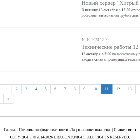
Новый сервер "Хитрый 
В пятницу
13 октября
в
12:00
откро
достойная альтернатива грубой силе!
10-10-2023 12:00
Технические работы 12
12 октября в 5:00
по московскому в
входа в связи с проведением техниче
1
2
3
4
5
6
7
8
9
10
11
12
13
»
Главная
|
Политика конфиденциальности
|
Лицензионное соглашение
|
Правила игры
COPYRIGHT © 2014-2026 DRAGON KNIGHT. ALL RIGHTS RESERVED.