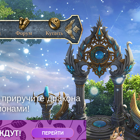
ы
Форум
Купить
, приручите дракона
монами!