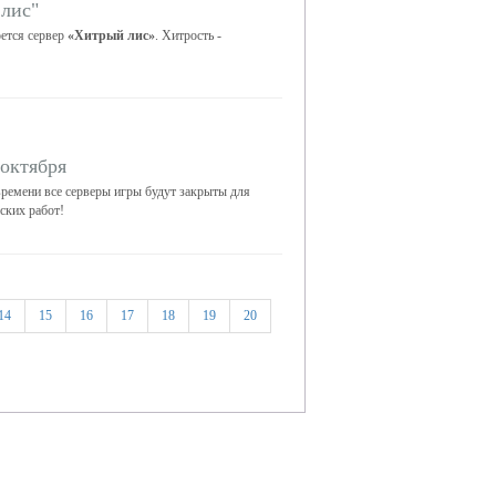
лис"
ется сервер
«Хитрый лис»
. Хитрость -
 октября
ремени все серверы игры будут закрыты для
ских работ!
14
15
16
17
18
19
20