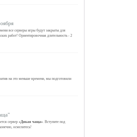
ноября
мени все серверы игры будут закрыты для
еских работ! Ориентировочная длительность - 2
тратив на это меньше времени, мы подготовили
аща"
ется сервер
«Дикая чаща»
. Вступите под
конечно, осмелитесь!