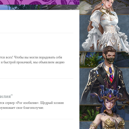
ется всех! Чтобы вы могли порадовать себя
 и быстрой прокачкой, мы объявляем акцию
билия"
ется сервер «Рог изобилия». Щедрый хозяин
риумножает свое благополучие.