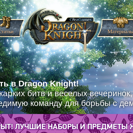
Статьи
Материал
ь в Dragon Knight!
жарких битв и веселых вечеринок
едимую команду для борьбы с де