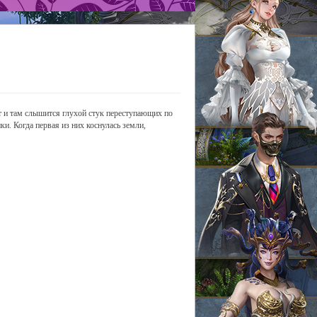
ут и там слышится глухой стук переступающих по
ки. Когда первая из них коснулась земли,