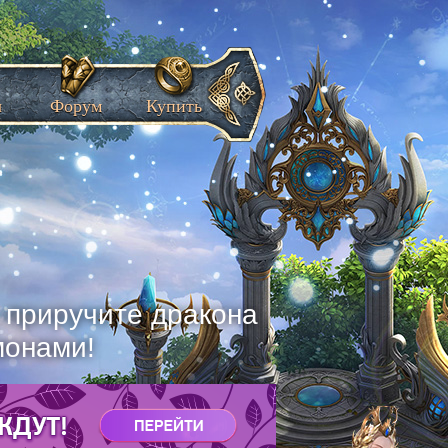
ы
Форум
Купить
, приручите дракона
монами!