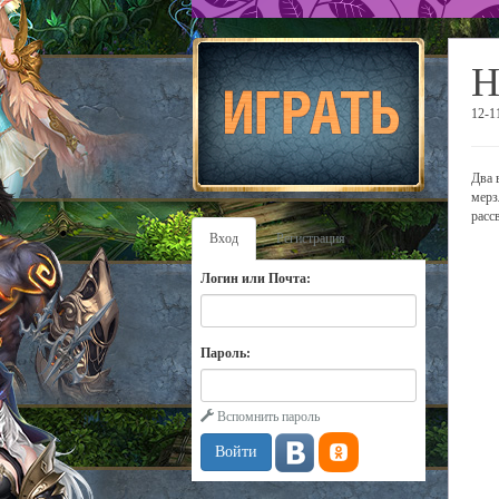
Н
12-1
Два 
мерз
расс
Вход
Регистрация
Логин или Почта:
Пароль:
Вспомнить пароль