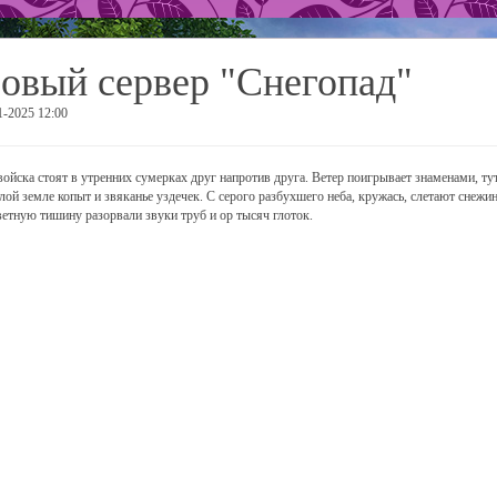
овый сервер "Снегопад"
1-2025 12:00
войска стоят в утренних сумерках друг напротив друга. Ветер поигрывает знаменами, т
лой земле копыт и звяканье уздечек. С серого разбухшего неба, кружась, слетают снежин
ветную тишину разорвали звуки труб и ор тысяч глоток.