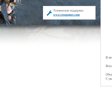
Техническая поддержка
www.creagames.com
В пя
Всех
Обсу
С ув