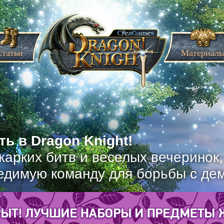
Статьи
Материал
ь в Dragon Knight!
жарких битв и веселых вечеринок
едимую команду для борьбы с де