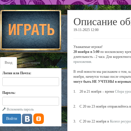
Описание об
19-11-2025 12:00
Уважаемые игроки!
20 ноября в 5:00
по московскому врем
длительность - 2 часа. Для корректно
приложения
.
Вход
Регистрация
В этой новости мы расскажем о том, к
Логин или Почта:
ноября, начнутся только после открыти
могут быть НЕ УЧТЕНЫ в игровых с
1. 20 и 21 ноября – время
Сбора уро
Пароль:
2. С 20 по 23 ноября отправляйтесь 
Вспомнить пароль
3. С 20 по 22 ноября в
Колесе ресурс