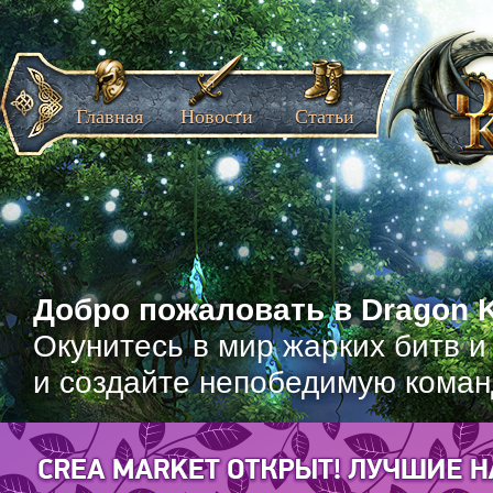
Главная
Новости
Статьи
Добро пожаловать в Dragon K
Окунитесь в мир жарких битв и
и создайте непобедимую коман