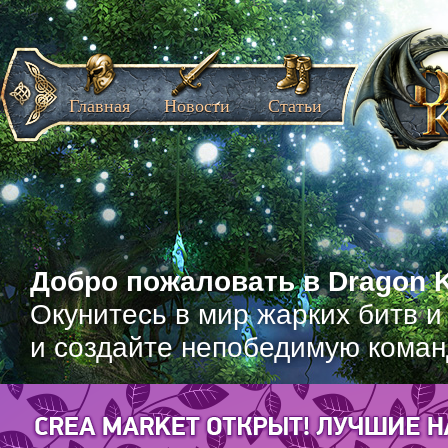
Главная
Новости
Статьи
Добро пожаловать в Dragon K
Окунитесь в мир жарких битв и
и создайте непобедимую коман