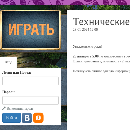
Технические
23-01-2024 12:00
Уважаемые игроки!
25 января в 5:00
по московскому врем
Ориентировочная длительность - 2 часа
Вход
Регистрация
Пожалуйста, учтите данную информаци
Логин или Почта:
Пароль:
Вспомнить пароль