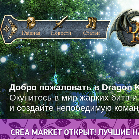
Главная
Новости
Статьи
Добро пожаловать в Dragon K
Окунитесь в мир жарких битв и
и создайте непобедимую коман