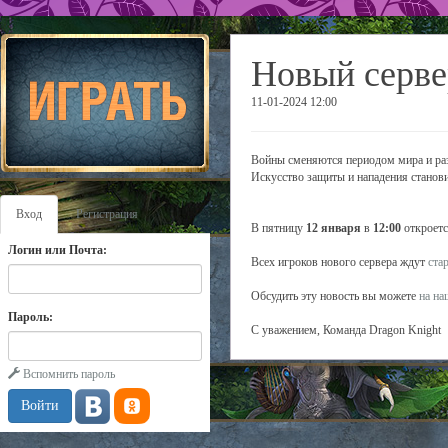
Новый серве
11-01-2024 12:00
Войны сменяются периодом мира и разв
Искусство защиты и нападения станов
Вход
Регистрация
В пятницу
12 января
в
12:00
откроетс
Логин или Почта:
Всех игроков нового сервера ждут
ста
Обсудить эту новость вы можете
на н
Пароль:
С уважением, Команда Dragon Knight
Вспомнить пароль