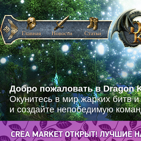
Главная
Новости
Статьи
Добро пожаловать в Dragon K
Окунитесь в мир жарких битв и
и создайте непобедимую коман