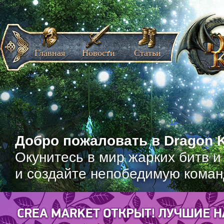
Главная
Новости
Статьи
Добро пожаловать в Dragon K
Окунитесь в мир жарких битв и
и создайте непобедимую коман