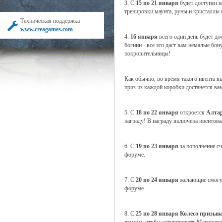
3. С
15 по 21 января
будет доступен и
тренировки маунта, руны и кристаллы 
Техническая поддержка
www.creagames.com
4.
16 января
всего один день будет д
богини - все это даст вам немалые бо
покровительницы!
Как обычно, во время такого ивента 
приз из каждой коробки достанется ва
5. С
18 по 22 января
откроется
Алтар
награду! В награду включена ивентова
6. С
19 по 23 января
за пополнение сч
форуме.
7. С
20 по 24 января
желающие смогут
форуме.
8. С
25 по 28 января Колесо призыв