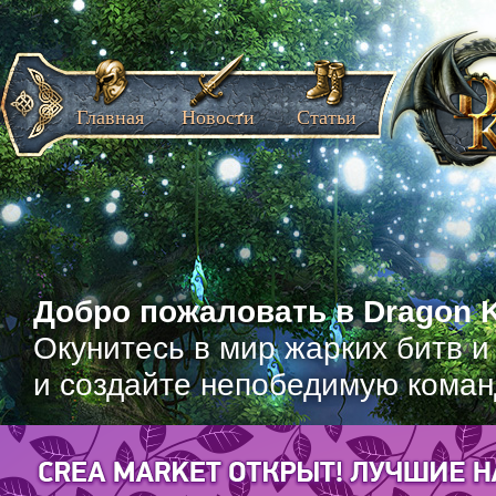
Главная
Новости
Статьи
Добро пожаловать в Dragon K
Окунитесь в мир жарких битв и
и создайте непобедимую коман