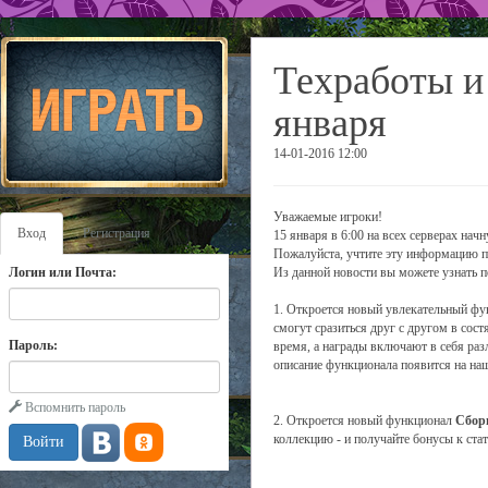
Техработы и
января
14-01-2016 12:00
Уважаемые игроки!
Вход
Регистрация
15 января в 6:00 на всех серверах нач
Пожалуйста, учтите эту информацию п
Логин или Почта:
Из данной новости вы можете узнать п
1. Откроется новый увлекательный ф
смогут сразиться друг с другом в сос
Пароль:
время, а награды включают в себя раз
описание функционала появится на на
Вспомнить пароль
2. Откроется новый функционал
Сбор
коллекцию - и получайте бонусы к ста