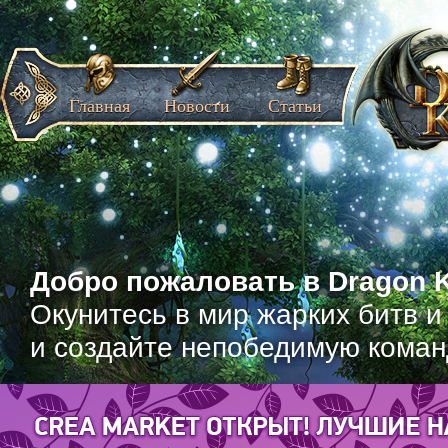
Главная
Новости
Статьи
Добро пожаловать в Dragon K
Окунитесь в мир жарких битв и
и создайте непобедимую коман