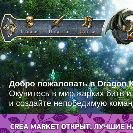
Главная
Новости
Статьи
Добро пожаловать в Dragon K
Окунитесь в мир жарких битв и
и создайте непобедимую коман