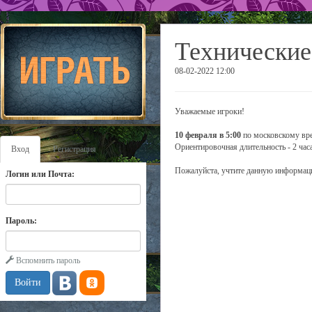
Технические
08-02-2022 12:00
Уважаемые игроки!
10 февраля в 5:00
по московскому вре
Ориентировочная длительность - 2 часа
Вход
Регистрация
Пожалуйста, учтите данную информаци
Логин или Почта:
Пароль:
Вспомнить пароль