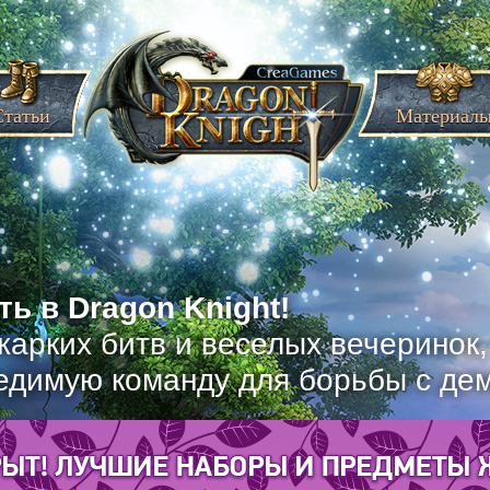
Статьи
Материал
ь в Dragon Knight!
жарких битв и веселых вечеринок
едимую команду для борьбы с де