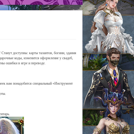
Станут доступны: карты талантов, богини, здания
одарочные коды, изменится оформление у свадеб,
ены ошибки в игре и переводе.
ячеек вам понадобится специальный «Инструмент
рты.
ентарь.