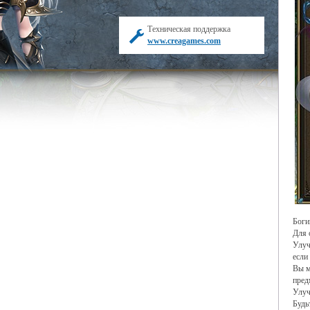
Техническая поддержка
www.creagames.com
Боги
Для 
Улуч
если
Вы м
пред
Улуч
Будь