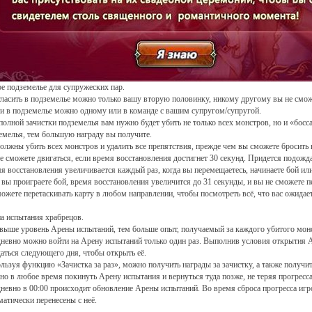
е подземелье для супружеских пар.
ласить в подземелье можно только вашу вторую половинку, никому другому вы не смож
и в подземелье можно одному или в команде с вашим супругом/супругой.
полной зачистки подземелья вам нужно будет убить не только всех монстров, но и «босс
емелья, тем большую награду вы получите.
олжны убить всех монстров и удалить все препятствия, прежде чем вы сможете бросить 
е сможете двигаться, если время восстановления достигнет 30 секунд. Придется подождат
я восстановления увеличивается каждый раз, когда вы перемещаетесь, начинаете бой или
 вы проиграете бой, время восстановления увеличится до 31 секунды, и вы не сможете 
ожете перетаскивать карту в любом направлении, чтобы посмотреть всё, что вас ожидает
а испытания храбрецов.
выше уровень Арены испытаний, тем больше опыт, получаемый за каждого убитого монс
невно можно войти на Арену испытаний только один раз. Выполнив условия открытия 
аться следующего дня, чтобы открыть её.
льзуя функцию «Зачистка за раз», можно получить награды за зачистку, а также получить
о в любое время покинуть Арену испытания и вернуться туда позже, не теряя прогресса
невно в 00:00 происходит обновление Арены испытаний. Во время сброса прогресса игр
матически перенесены с неё.