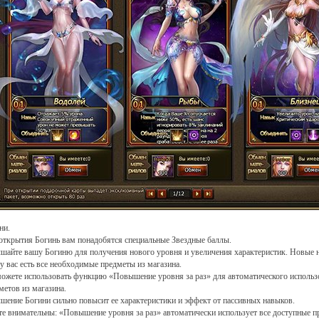
ни.
открытия Богинь вам понадобятся специальные Звездные баллы.
шайте вашу Богиню для получения нового уровня и увеличения характеристик. Новые н
 у вас есть все необходимые предметы из магазина.
ожете использовать функцию «Повышение уровня за раз» для автоматического использ
метов из магазина.
шение Богини сильно повысит ее характеристики и эффект от пассивных навыков.
те внимательны: «Повышение уровня за раз» автоматически использует все доступные п