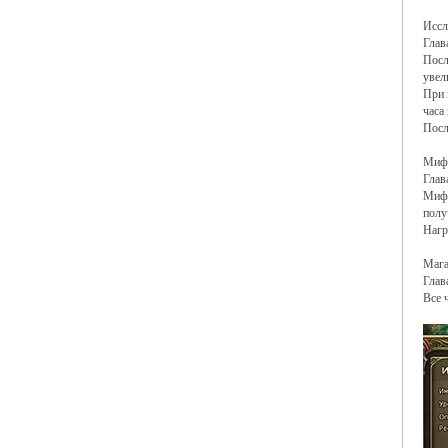
Иссл
Глав
Посл
увел
При 
часа
Посл
Мифи
Глав
Мифи
полу
Нагр
Мага
Глав
Все 