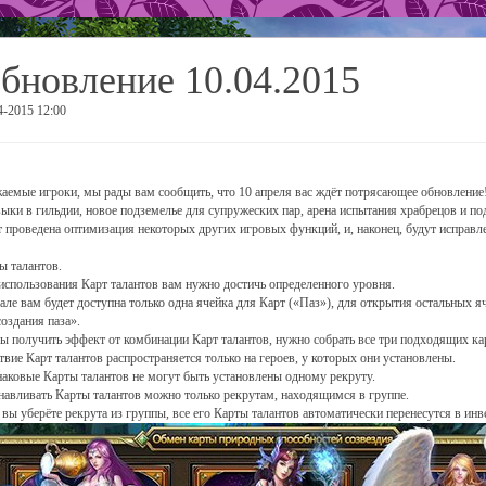
бновление 10.04.2015
4-2015 12:00
аемые игроки, мы рады вам сообщить, что 10 апреля вас ждёт потрясающее обновление! 
выки в гильдии, новое подземелье для супружеских пар, арена испытания храбрецов и п
т проведена оптимизация некоторых других игровых функций, и, наконец, будут исправл
ы талантов.
использования Карт талантов вам нужно достичь определенного уровня.
але вам будет доступна только одна ячейка для Карт («Паз»), для открытия остальных 
создания паза».
ы получить эффект от комбинации Карт талантов, нужно собрать все три подходящих ка
твие Карт талантов распространяется только на героев, у которых они установлены.
аковые Карты талантов не могут быть установлены одному рекруту.
навливать Карты талантов можно только рекрутам, находящимся в группе.
 вы уберёте рекрута из группы, все его Карты талантов автоматически перенесутся в инв