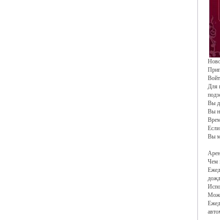
Ново
Приг
Войт
Для 
подз
Вы д
Вы н
Врем
Если
Вы м
Арен
Чем 
Ежед
дожд
Испо
Можн
Ежед
авто