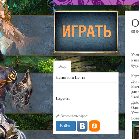
О
08-0
Уваж
и на
буде
Вход
Регистрация
Карт
Логин или Почта:
Для 
Внач
для 
Чтоб
Пароль:
Дейс
Один
Уста
Вспомнить пароль
Если