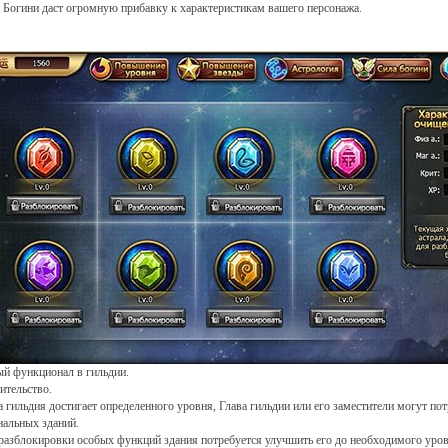
 Богини даст огромную прибавку к характеристикам вашего персонажа.
й функционал в гильдии.
ительство.
а гильдия достигает определенного уровня, Глава гильдии или его заместители могут по
иальных зданий.
разблокировки особых функций здания потребуется улучшить его до необходимого уров