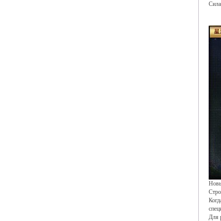
Сила
Новы
Стро
Когд
спец
Для 