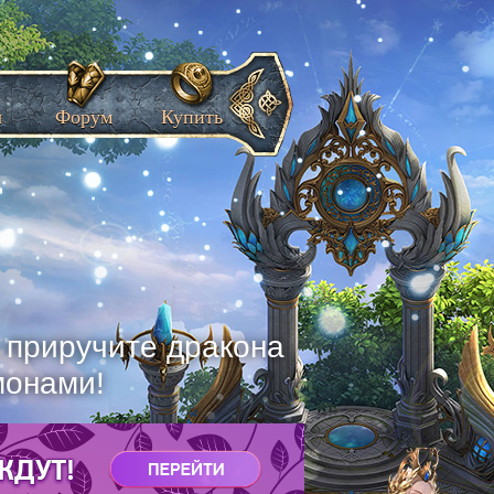
ы
Форум
Купить
, приручите дракона
монами!