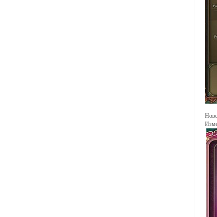
Ново
Изме