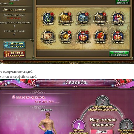
е оформление свадеб.
нится интерфейс свадеб: