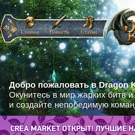
Главная
Новости
Статьи
Добро пожаловать в Dragon K
Окунитесь в мир жарких битв и
и создайте непобедимую коман