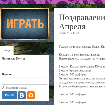
Поздравлени
Апреля
05-04-2015 11:21
Уважаемые игроки проекта Dragon Knig
Вход
Регистрация
Конкурс 1 апреля подошел к концу.
Логин или Почта:
Напоминаем, что наградами за лучшие
1 место - Крылья Аполлона и 500 сап
2 место- Крылья Аполлона
Пароль:
3 место - 500 сапфиров
От лица Администрации хотим выразить
находчивость и креативность, которую
В качестве благодарности мы решили о
Вспомнить пароль
4 место - 300 сапфиров
5 место - 200 сапфиров