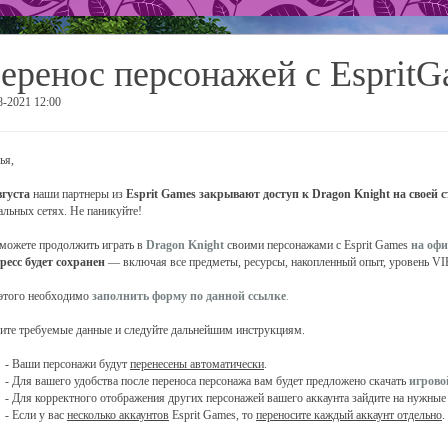
еренос персонажей с Esprit
8-2021 12:00
ья,
вгуста
наши партнеры из
Esprit Games
закрывают доступ к Dragon Knight на своей 
альных сетях. Не паникуйте!
можете продолжить играть в
Dragon Knight
своими персонажами с Esprit Games
на оф
ресс будет сохранен
— включая все предметы, ресурсы, накопленный опыт, уровень VIP 
этого необходимо
заполнить форму по данной ссылке
.
ите требуемые данные и следуйте дальнейшим инструкциям.
- Ваши персонажи будут
перенесены автоматически
.
- Для вашего удобства после переноса персонажа вам будет предложено скачать
игрово
- Для корректного отображения других персонажей вашего аккаунта зайдите на нужны
- Если у вас
несколько аккаунтов
Esprit Games, то
переносите каждый аккаунт отдельно
.