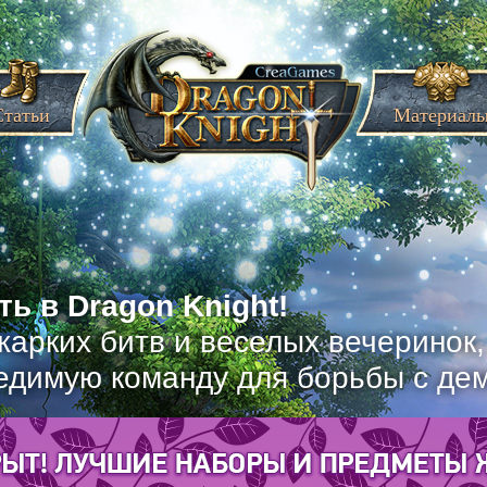
Статьи
Материал
ь в Dragon Knight!
жарких битв и веселых вечеринок
едимую команду для борьбы с де