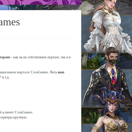
Games
стороне
- как на их собственном портале, так и в
ициальном портале CreaGames
. Весь
ваш
и т.д..
й клиент CreaGames
.
е серверы вручную.