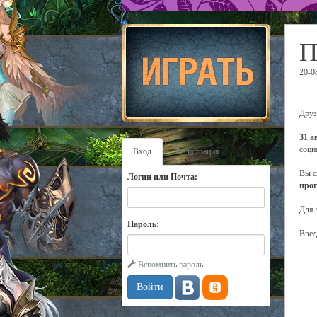
П
20-0
Друз
31 а
соци
Вход
Регистрация
Вы с
Логин или Почта:
прог
Для 
Пароль:
Введ
Вспомнить пароль