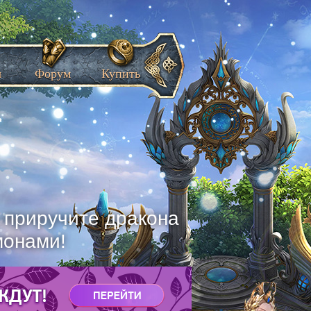
ы
Форум
Купить
, приручите дракона
монами!