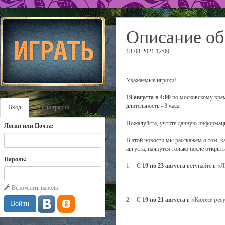
Описание об
18-08-2021 12:00
Уважаемые игроки!
19 августа в 4:00
по московскому врем
длительность - 3 часа.
Вход
Регистрация
Пожалуйста, учтите данную информаци
Логин или Почта:
В этой новости мы расскажем о том, к
августа, начнутся только после открыт
Пароль:
1. С
19 по 23 августа
вступайте в
«Л
Вспомнить пароль
2. С
19 по 21 августа
в
«Колесе рес