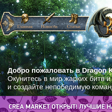
Главная
Новости
Статьи
Добро пожаловать в Dragon K
Окунитесь в мир жарких битв и
и создайте непобедимую коман