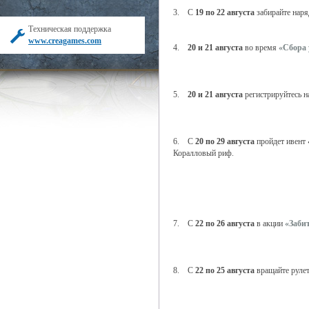
3. С
19 по 22 августа
забирайте наря
Техническая поддержка
www.creagames.com
4.
20 и 21 августа
во время
«Сбора
5.
20 и 21 августа
регистрируйтесь 
6. С
20 по 29 августа
пройдет ивент
Коралловый риф.
7. С
22 по 26 августа
в акции
«Забит
8. С
22 по 25 августа
вращайте руле