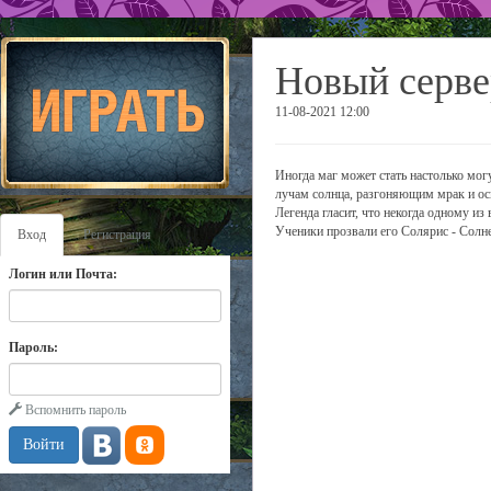
Новый серве
11-08-2021 12:00
Иногда маг может стать настолько мог
лучам солнца, разгоняющим мрак и ос
Легенда гласит, что некогда одному из
Ученики прозвали его Солярис - Солн
Вход
Регистрация
Логин или Почта:
Пароль:
Вспомнить пароль