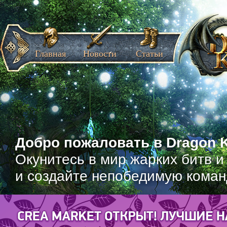
Главная
Новости
Статьи
Добро пожаловать в Dragon K
Окунитесь в мир жарких битв и
и создайте непобедимую коман