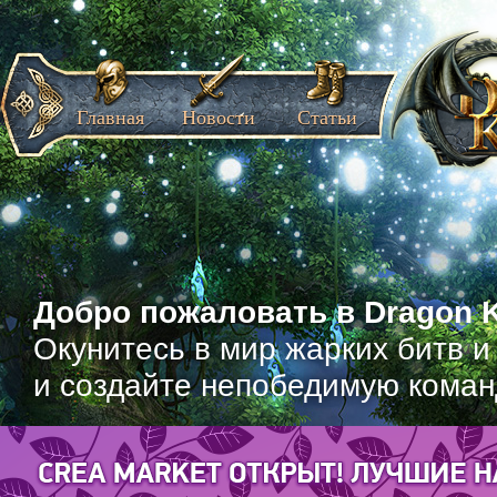
Главная
Новости
Статьи
Добро пожаловать в Dragon K
Окунитесь в мир жарких битв и
и создайте непобедимую коман