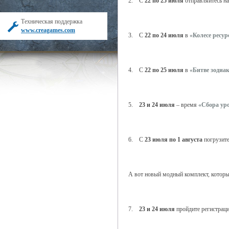
2. С
22 по 25 июля
отправляйтесь н
Техническая поддержка
www.creagames.com
3. С
22 по 24 июля
в
«Колесе ресур
4. С
22 по 25 июля
в
«Битве зодиа
5.
23 и 24 июля
– время
«Сбора ур
6. С
23 июля по 1 августа
погрузите
А вот новый модный комплект, которы
7.
23 и 24 июля
пройдите регистрац