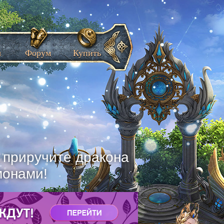
ы
Форум
Купить
, приручите дракона
монами!