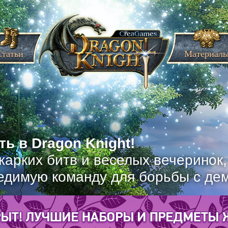
Статьи
Материал
ь в Dragon Knight!
жарких битв и веселых вечеринок
едимую команду для борьбы с де