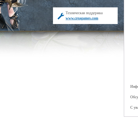
Техническая поддержка
www.creagames.com
Инфо
Обсу
С ув