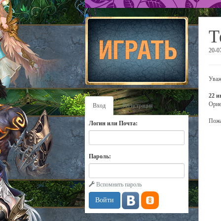
Т
20-0
Уваж
22 и
Орие
Вход
Регистрация
Пожа
Логин или Почта:
Пароль:
Вспомнить пароль