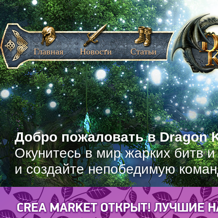
Главная
Новости
Статьи
Добро пожаловать в Dragon K
Окунитесь в мир жарких битв и
и создайте непобедимую коман