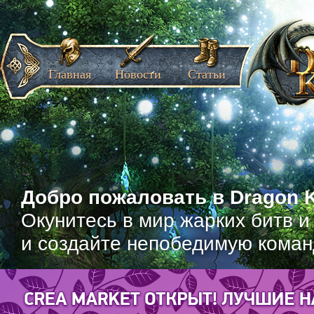
Главная
Новости
Статьи
Добро пожаловать в Dragon K
Окунитесь в мир жарких битв и
и создайте непобедимую коман