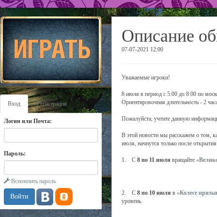
Описание об
07-07-2021 12:00
Уважаемые игроки!
8 июля в период с 5:00 до 8:00 по мос
Ориентировочная длительность - 2 часа
Вход
Регистрация
Пожалуйста, учтите данную информаци
Логин или Почта:
В этой новости мы расскажем о том, к
июля, начнутся только после открытия 
Пароль:
1. С
8 по 11 июля
вращайте
«Велик
Вспомнить пароль
2. С
8 по 10 июля
в
«Колесе призы
уровень.